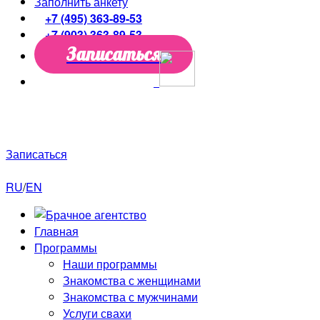
Заполнить анкету
+7 (495) 363-89-53
+7 (903) 363-89-53
Записаться
Только до конца недели скидки до
50%!
Первая
консультация
в подарок!
Записаться
RU
/
EN
Главная
Программы
Наши программы
Знакомства с женщинами
Знакомства с мужчинами
Услуги свахи