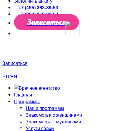
Заполнить анкету
+7 (495) 363-89-53
+7 (903) 363-89-53
Записаться
Только до конца недели скидки до
50%!
Первая
консультация
в подарок!
Записаться
RU
/
EN
Главная
Программы
Наши программы
Знакомства с женщинами
Знакомства с мужчинами
Услуги свахи