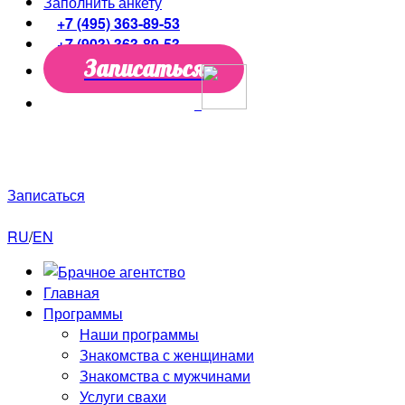
Заполнить анкету
+7 (495) 363-89-53
+7 (903) 363-89-53
Записаться
Только до конца недели скидки до
50%!
Первая
консультация
в подарок!
Записаться
RU
/
EN
Главная
Программы
Наши программы
Знакомства с женщинами
Знакомства с мужчинами
Услуги свахи